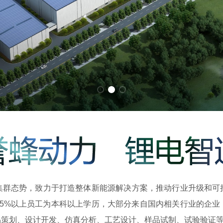
集群态势，致力于打造整体新能源解决方案，推动行业升级和可
85%以上员工为本科以上学历，大部分来自国内相关行业的企业
品策划、设计开发、仿真分析、工艺设计、样品试制、试验验证