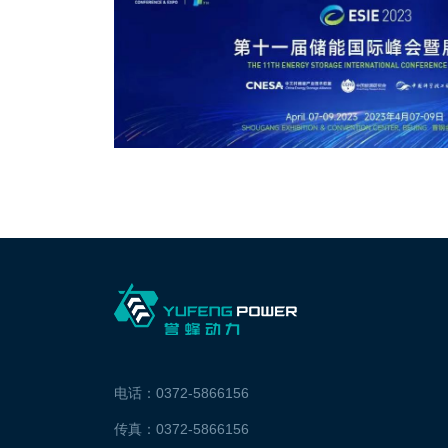
书2023》。 《储能产业研究白皮书》作为联盟的金 
13年，其内容和专 业性受到业内广泛关注和赞誉，
《白皮书》见证了我国储能产业发展从起步到规模化
联盟不遗余力推动储能产业发展的初心。此次发布的
2023》对2022年主流国家和地区的储能市场规模、
电力市场规则、标准、投融资等方面进行了更新与分
机遇及规模进行了预判。 一、2022年全球储能市场
储能专委会/中关村储能产业技术联盟（CNESA）全
截至2022年底，全球已投运电力储能项目累计装机规模2
15%。抽水蓄能累计装机规模占比首 次低于80%，与2
百分点；新型储能累计装机规模达45.7GW，是去年
80%，锂离子电池仍占据主导地位，年增长率超过85
装机占比与2021年同期相比上升3.5个百分点。图2
规模（2000-2022）2022年，全球储能市场继续
目装机规模30.7GW，同比增长98%。其中，新型储
20GW，达到20.4GW，是2021年同期的2倍。中国
能市场的发展，三者合计占全球市场的86%，比2021
电话：0372-5866156
3：2022年全球新增投运新型储能项目的地区分布（M
市场发展状况根据CNESA全球储能项目库的不完全统计
传真：0372-5866156
投运电力储能项目累计装机规模59.8GW，占全球市场