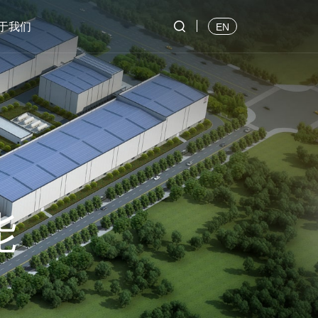

于我们
EN
能