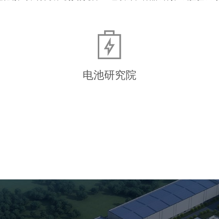
电池研究院