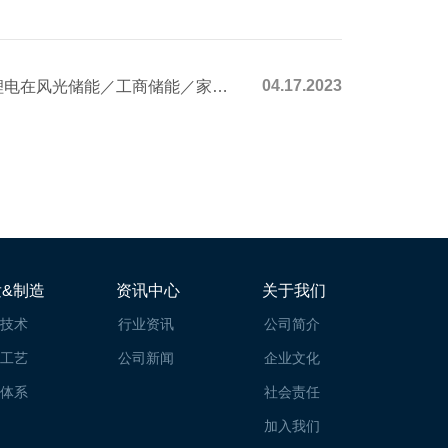
04.17.2023
工信部电子信息司杨旭东：锂电在风光储能／工商储能／家用储能迎来增长窗口期
&制造
资讯中心
关于我们
技术
行业资讯
公司简介
工艺
公司新闻
企业文化
体系
社会责任
加入我们