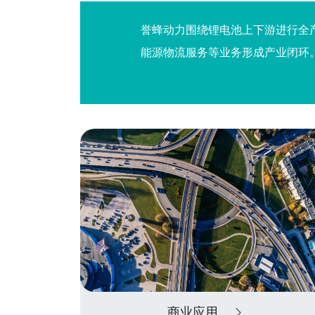
誉蜂动力围绕锂电池上下游进行全
能源物流服务等业务形成产业闭环
商业应用
