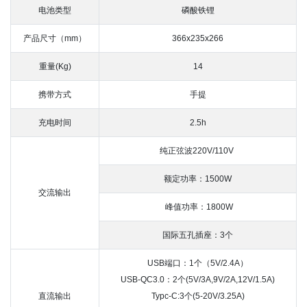
电池类型
磷酸铁锂
产品尺寸（mm）
366x235x266
重量(Kg)
14
携带方式
手提
充电时间
2.5h
纯正弦波220V/110V
额定功率：1500W
交流输出
峰值功率：1800W
国际五孔插座：3个
USB端口：1个（5V/2.4A）
USB-QC3.0：2个(5V/3A,9V/2A,12V/1.5A)
直流输出
Typc-C:3个(5-20V/3.25A)